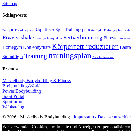
Sitemap
Schlagworte
3-splitt
3er Split Trainingsplan
2er Split Trainingsplan
4er Split Trainingsplan
Bodyb
Eiweissshake
Fettverbrennung
Fitness
Energie
Fettquellen
Fitnessger
Körperfett reduzieren
Homegym
Kohlenhydrate
Lauf
trainingsplan
Training
Strandfigur
Zweifachzucker
Friends
Muskelbody Bodybuilding & Fitness
Bodybuilding-World
Power Bodybuilding
Sport Portal
Sportforum
Webkatalog
© 2026 · Muskelbody Bodybuilding ·
Impressum - Datenschutzerklä
Wir verwenden Cookies, um Inhalte und Anzeigen zu personalisieren,