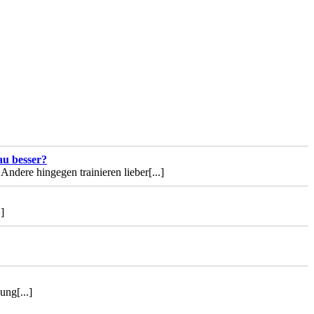
au besser?
 Andere hingegen trainieren lieber
[...]
.]
gung
[...]