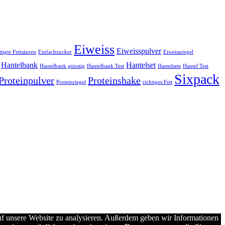
Eiweiss
Eiweisspulver
tigte Fettsäuren
Einfachzucker
Eiweissriegel
Hantelbank
Hantelset
Hantelbank günstig
Hantelbank Test
Hantelsets
Hantel Test
Sixpack
Proteinpulver
Proteinshake
Proteinriegel
richtiges Fett
uf unsere Website zu analysieren. Außerdem geben wir Informationen