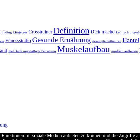
Definition
Crosstrainer
Dick machen
uilding Einsteiger
einfach ungesät
Gesunde Ernährung
Hantel
Fitnessstudio
äte
gesättigte Fettsäuren
Muskelaufbau
band
mehrfach ungesättigte Fettsäuren
muskeln aufbauen
rung
 Funktionen für soziale Medien anbieten zu können und die Zugriffe a