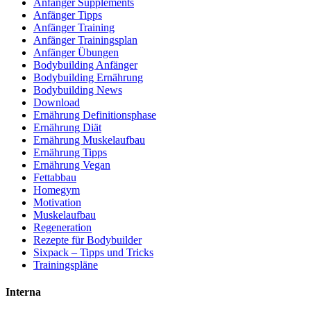
Anfänger Supplements
Anfänger Tipps
Anfänger Training
Anfänger Trainingsplan
Anfänger Übungen
Bodybuilding Anfänger
Bodybuilding Ernährung
Bodybuilding News
Download
Ernährung Definitionsphase
Ernährung Diät
Ernährung Muskelaufbau
Ernährung Tipps
Ernährung Vegan
Fettabbau
Homegym
Motivation
Muskelaufbau
Regeneration
Rezepte für Bodybuilder
Sixpack – Tipps und Tricks
Trainingspläne
Interna