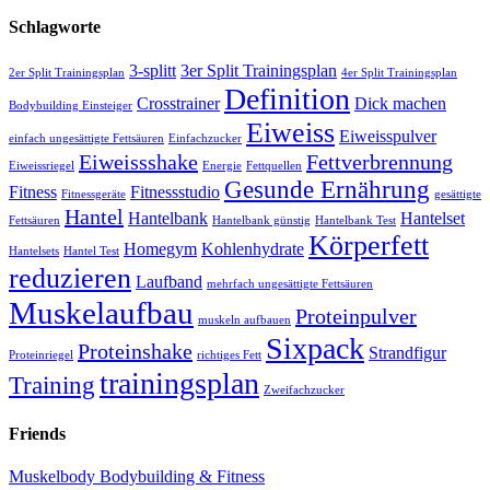
Schlagworte
3-splitt
3er Split Trainingsplan
2er Split Trainingsplan
4er Split Trainingsplan
Definition
Crosstrainer
Dick machen
Bodybuilding Einsteiger
Eiweiss
Eiweisspulver
einfach ungesättigte Fettsäuren
Einfachzucker
Eiweissshake
Fettverbrennung
Eiweissriegel
Energie
Fettquellen
Gesunde Ernährung
Fitness
Fitnessstudio
Fitnessgeräte
gesättigte
Hantel
Hantelbank
Hantelset
Fettsäuren
Hantelbank günstig
Hantelbank Test
Körperfett
Homegym
Kohlenhydrate
Hantelsets
Hantel Test
reduzieren
Laufband
mehrfach ungesättigte Fettsäuren
Muskelaufbau
Proteinpulver
muskeln aufbauen
Sixpack
Proteinshake
Strandfigur
Proteinriegel
richtiges Fett
trainingsplan
Training
Zweifachzucker
Friends
Muskelbody Bodybuilding & Fitness