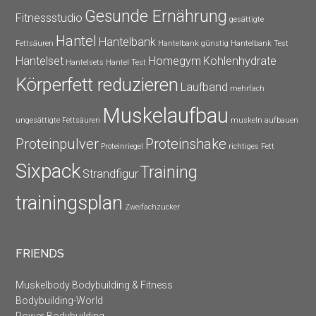
Gesunde Ernährung
Fitnessstudio
gesättigte
Hantel
Hantelbank
Fettsäuren
Hantelbank günstig
Hantelbank Test
Hantelset
Homegym
Kohlenhydrate
Hantelsets
Hantel Test
Körperfett reduzieren
Laufband
mehrfach
Muskelaufbau
ungesättigte Fettsäuren
muskeln aufbauen
Proteinpulver
Proteinshake
Proteinriegel
richtiges Fett
Sixpack
Training
Strandfigur
trainingsplan
Zweifachzucker
FRIENDS
Muskelbody Bodybuilding & Fitness
Bodybuilding-World