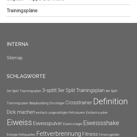
Trainingspläne
INTERNA
Sitemap
SCHLAGWORTE
3-splitt
3er Split Trainingsplan
2er Split Trainingsplan
4er Split
Definition
Crosstrainer
Trainingsplan
Bodybuilding Einsteiger
Dick machen
einfach ungesättigte Fettsäuren
Einfachzucker
Eiweiss
Eiweissshake
Eiweisspulver
Eiweissriegel
Fettverbrennung
Fitness
Energie
Fettquellen
Fitnessgeräte