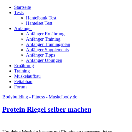
Startseite
Tests
Hantelbank Test
Hantelset Test
Anfänger
Anfänger Ernährung
Anfänger Training
Anfänger Trainingsplan
Anfänger Supplements
Anfänger Tipps
Anfänger Übungen
Ernährung
Training
Muskelaufbau
Fettabbau
Forum
Bodybuilding - Fitness - Muskelbody.de
Protein Riegel selber machen
Um deine Muskeln bestens mit Eiweiss zu versorgen, ist es