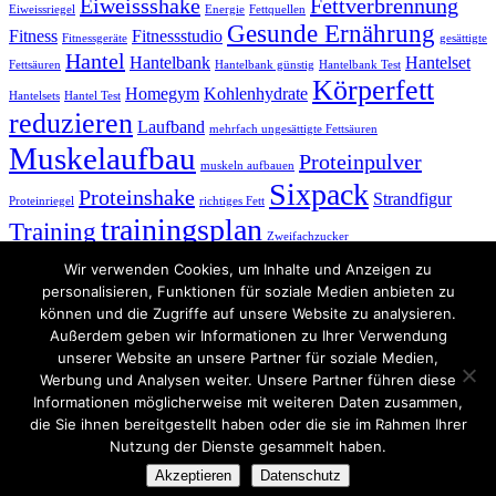
Eiweissshake
Fettverbrennung
Eiweissriegel
Energie
Fettquellen
Gesunde Ernährung
Fitness
Fitnessstudio
Fitnessgeräte
gesättigte
Hantel
Hantelbank
Hantelset
Fettsäuren
Hantelbank günstig
Hantelbank Test
Körperfett
Homegym
Kohlenhydrate
Hantelsets
Hantel Test
reduzieren
Laufband
mehrfach ungesättigte Fettsäuren
Muskelaufbau
Proteinpulver
muskeln aufbauen
Sixpack
Proteinshake
Strandfigur
Proteinriegel
richtiges Fett
trainingsplan
Training
Zweifachzucker
Wir verwenden Cookies, um Inhalte und Anzeigen zu
Friends
personalisieren, Funktionen für soziale Medien anbieten zu
können und die Zugriffe auf unsere Website zu analysieren.
Muskelbody Bodybuilding & Fitness
Außerdem geben wir Informationen zu Ihrer Verwendung
Bodybuilding-World
unserer Website an unsere Partner für soziale Medien,
Power Bodybuilding
Werbung und Analysen weiter. Unsere Partner führen diese
Sport Portal
Informationen möglicherweise mit weiteren Daten zusammen,
Sportforum
Webkatalog
die Sie ihnen bereitgestellt haben oder die sie im Rahmen Ihrer
Nutzung der Dienste gesammelt haben.
© 2026 · Muskelbody Bodybuilding ·
Impressum -
Akzeptieren
Datenschutz
Datenschutzerklärung