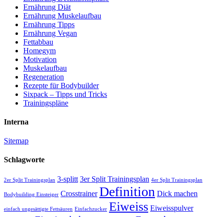
Ernährung Diät
Ernährung Muskelaufbau
Ernährung Tipps
Ernährung Vegan
Fettabbau
Homegym
Motivation
Muskelaufbau
Regeneration
Rezepte für Bodybuilder
Sixpack – Tipps und Tricks
Trainingspläne
Interna
Sitemap
Schlagworte
3-splitt
3er Split Trainingsplan
2er Split Trainingsplan
4er Split Trainingsplan
Definition
Crosstrainer
Dick machen
Bodybuilding Einsteiger
Eiweiss
Eiweisspulver
einfach ungesättigte Fettsäuren
Einfachzucker