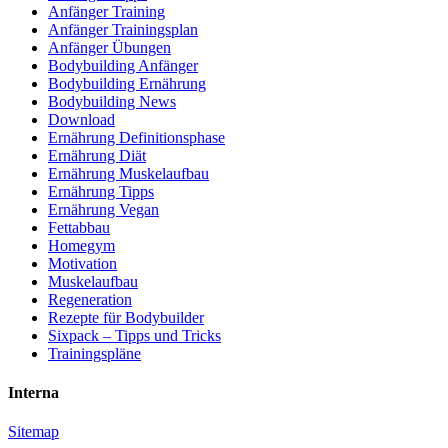
Anfänger Training
Anfänger Trainingsplan
Anfänger Übungen
Bodybuilding Anfänger
Bodybuilding Ernährung
Bodybuilding News
Download
Ernährung Definitionsphase
Ernährung Diät
Ernährung Muskelaufbau
Ernährung Tipps
Ernährung Vegan
Fettabbau
Homegym
Motivation
Muskelaufbau
Regeneration
Rezepte für Bodybuilder
Sixpack – Tipps und Tricks
Trainingspläne
Interna
Sitemap