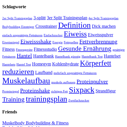
Schlagworte
3-splitt
3er Split Trainingsplan
2er Split Trainingsplan
4er Split Trainingsplan
Definition
Crosstrainer
Dick machen
Bodybuilding Einsteiger
Eiweiss
Eiweisspulver
einfach ungesättigte Fettsäuren
Einfachzucker
Eiweissshake
Fettverbrennung
Eiweissriegel
Energie
Fettquellen
Gesunde Ernährung
Fitness
Fitnessstudio
Fitnessgeräte
gesättigte
Hantel
Hantelbank
Hantelset
Fettsäuren
Hantelbank günstig
Hantelbank Test
Körperfett
Homegym
Kohlenhydrate
Hantelsets
Hantel Test
reduzieren
Laufband
mehrfach ungesättigte Fettsäuren
Muskelaufbau
Proteinpulver
muskeln aufbauen
Sixpack
Proteinshake
Strandfigur
Proteinriegel
richtiges Fett
trainingsplan
Training
Zweifachzucker
Friends
Muskelbody Bodybuilding & Fitness