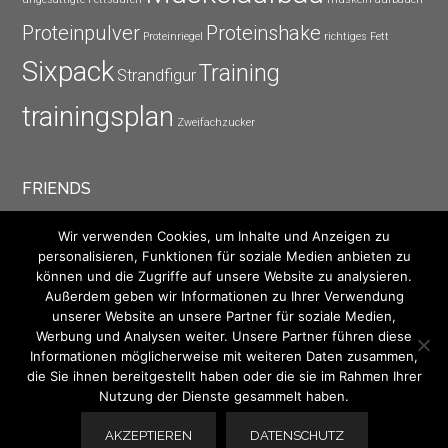
Proteinpulver
Proteinshake
Proteinriegel
richtiges Fett
Sixpack
Training
Strandfigur
trainingsplan
Zweifachzucker
FRIENDS
Muskelbody Bodybuilding & Fitness
Wir verwenden Cookies, um Inhalte und Anzeigen zu
Bodybuilding-World
personalisieren, Funktionen für soziale Medien anbieten zu
können und die Zugriffe auf unsere Website zu analysieren.
Power Bodybuilding
Außerdem geben wir Informationen zu Ihrer Verwendung
Sport Portal
unserer Website an unsere Partner für soziale Medien,
Sportforum
Werbung und Analysen weiter. Unsere Partner führen diese
Webkatalog
Informationen möglicherweise mit weiteren Daten zusammen,
die Sie ihnen bereitgestellt haben oder die sie im Rahmen Ihrer
Nutzung der Dienste gesammelt haben.
AKZEPTIEREN
DATENSCHUTZ
© 2026 · Muskelbody Bodybuilding ·
Impressum -