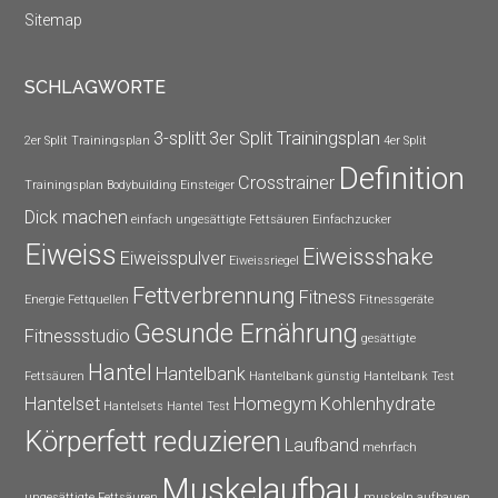
Sitemap
SCHLAGWORTE
3-splitt
3er Split Trainingsplan
2er Split Trainingsplan
4er Split
Definition
Crosstrainer
Trainingsplan
Bodybuilding Einsteiger
Dick machen
einfach ungesättigte Fettsäuren
Einfachzucker
Eiweiss
Eiweissshake
Eiweisspulver
Eiweissriegel
Fettverbrennung
Fitness
Energie
Fettquellen
Fitnessgeräte
Gesunde Ernährung
Fitnessstudio
gesättigte
Hantel
Hantelbank
Fettsäuren
Hantelbank günstig
Hantelbank Test
Hantelset
Homegym
Kohlenhydrate
Hantelsets
Hantel Test
Körperfett reduzieren
Laufband
mehrfach
Muskelaufbau
ungesättigte Fettsäuren
muskeln aufbauen