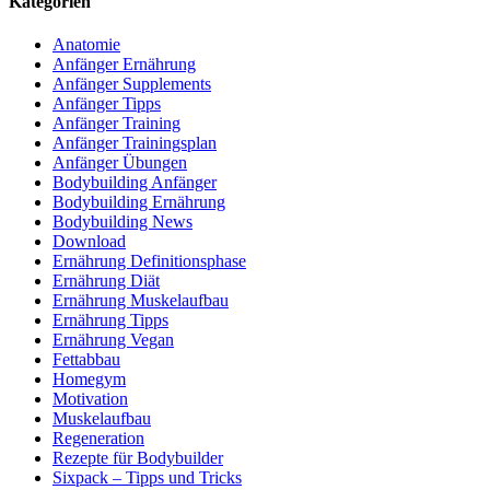
Kategorien
Anatomie
Anfänger Ernährung
Anfänger Supplements
Anfänger Tipps
Anfänger Training
Anfänger Trainingsplan
Anfänger Übungen
Bodybuilding Anfänger
Bodybuilding Ernährung
Bodybuilding News
Download
Ernährung Definitionsphase
Ernährung Diät
Ernährung Muskelaufbau
Ernährung Tipps
Ernährung Vegan
Fettabbau
Homegym
Motivation
Muskelaufbau
Regeneration
Rezepte für Bodybuilder
Sixpack – Tipps und Tricks