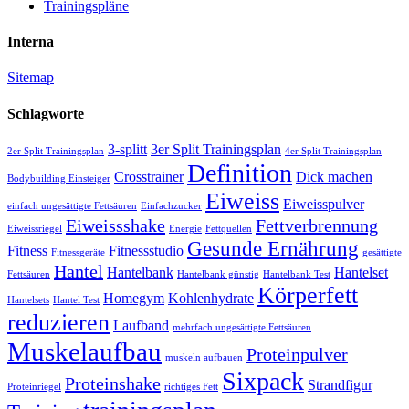
Trainingspläne
Interna
Sitemap
Schlagworte
3-splitt
3er Split Trainingsplan
2er Split Trainingsplan
4er Split Trainingsplan
Definition
Crosstrainer
Dick machen
Bodybuilding Einsteiger
Eiweiss
Eiweisspulver
einfach ungesättigte Fettsäuren
Einfachzucker
Eiweissshake
Fettverbrennung
Eiweissriegel
Energie
Fettquellen
Gesunde Ernährung
Fitness
Fitnessstudio
Fitnessgeräte
gesättigte
Hantel
Hantelbank
Hantelset
Fettsäuren
Hantelbank günstig
Hantelbank Test
Körperfett
Homegym
Kohlenhydrate
Hantelsets
Hantel Test
reduzieren
Laufband
mehrfach ungesättigte Fettsäuren
Muskelaufbau
Proteinpulver
muskeln aufbauen
Sixpack
Proteinshake
Strandfigur
Proteinriegel
richtiges Fett