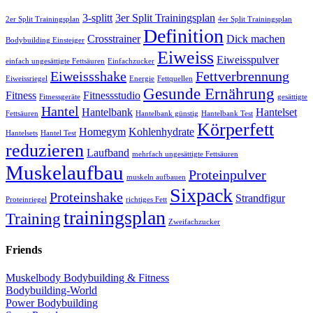
3-splitt
3er Split Trainingsplan
2er Split Trainingsplan
4er Split Trainingsplan
Definition
Crosstrainer
Dick machen
Bodybuilding Einsteiger
Eiweiss
Eiweisspulver
einfach ungesättigte Fettsäuren
Einfachzucker
Eiweissshake
Fettverbrennung
Eiweissriegel
Energie
Fettquellen
Gesunde Ernährung
Fitness
Fitnessstudio
Fitnessgeräte
gesättigte
Hantel
Hantelbank
Hantelset
Fettsäuren
Hantelbank günstig
Hantelbank Test
Körperfett
Homegym
Kohlenhydrate
Hantelsets
Hantel Test
reduzieren
Laufband
mehrfach ungesättigte Fettsäuren
Muskelaufbau
Proteinpulver
muskeln aufbauen
Sixpack
Proteinshake
Strandfigur
Proteinriegel
richtiges Fett
trainingsplan
Training
Zweifachzucker
Friends
Muskelbody Bodybuilding & Fitness
Bodybuilding-World
Power Bodybuilding