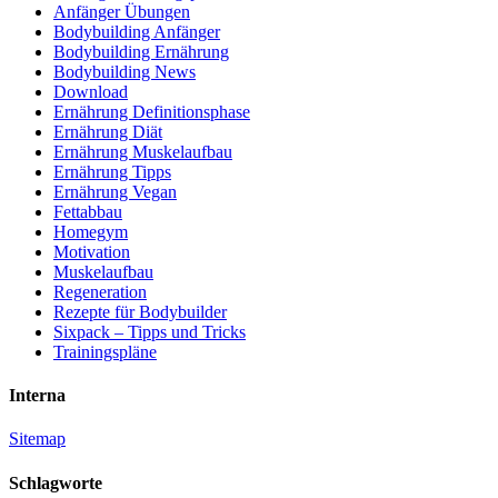
Anfänger Übungen
Bodybuilding Anfänger
Bodybuilding Ernährung
Bodybuilding News
Download
Ernährung Definitionsphase
Ernährung Diät
Ernährung Muskelaufbau
Ernährung Tipps
Ernährung Vegan
Fettabbau
Homegym
Motivation
Muskelaufbau
Regeneration
Rezepte für Bodybuilder
Sixpack – Tipps und Tricks
Trainingspläne
Interna
Sitemap
Schlagworte