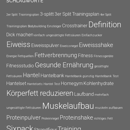
SCHLAGWORTE
3-splitt
3er Split Trainingsplan
2er Split Trainingsplan
4er Split
Definition
Crosstrainer
Trainingsplan
Bodybuilding Einsteiger
Dick machen
einfach ungesättigte Fettsäuren
Einfachzucker
Eiweiss
Eiweissshake
Eiweisspulver
Eiweissriegel
Fettverbrennung
Fitness
Energie
Fettquellen
Fitnessgeräte
Gesunde Ernährung
Fitnessstudio
gesättigte
Hantel
Hantelbank
Fettsäuren
Hantelbank günstig
Hantelbank Test
Hantelset
Homegym
Kohlenhydrate
Hantelsets
Hantel Test
Körperfett reduzieren
Laufband
mehrfach
Muskelaufbau
ungesättigte Fettsäuren
muskeln aufbauen
Proteinpulver
Proteinshake
Proteinriegel
richtiges Fett
Sixpack
Training
Strandfigur