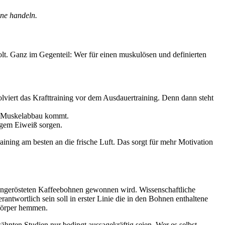
ine handeln.
olt. Ganz im Gegenteil: Wer für einen muskulösen und definierten
viert das Krafttraining vor dem Ausdauertraining. Denn dann steht
em Muskelabbau kommt.
igem Eiweiß sorgen.
ining am besten an die frische Luft. Das sorgt für mehr Motivation
 ungerösteten Kaffeebohnen gewonnen wird. Wissenschaftliche
antwortlich sein soll in erster Linie die in den Bohnen enthaltene
Körper hemmen.
ähnten Studien nur bedingt aussagekräftig seien. Wer es selbst