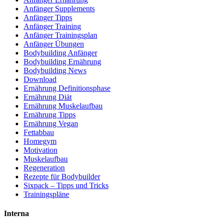
Anfänger Supplements
Anfänger Tipps
Anfänger Training
Anfänger Trainingsplan
Anfänger Übungen
Bodybuilding Anfänger
Bodybuilding Ernährung
Bodybuilding News
Download
Ernährung Definitionsphase
Ernährung Diät
Ernährung Muskelaufbau
Ernährung Tipps
Ernährung Vegan
Fettabbau
Homegym
Motivation
Muskelaufbau
Regeneration
Rezepte für Bodybuilder
Sixpack – Tipps und Tricks
Trainingspläne
Interna