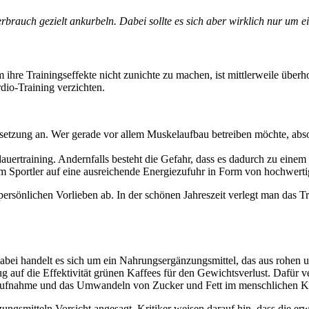
brauch gezielt ankurbeln. Dabei sollte es sich aber wirklich nur um e
ihre Trainingseffekte nicht zunichte zu machen, ist mittlerweile überh
dio-Training verzichten.
setzung an. Wer gerade vor allem Muskelaufbau betreiben möchte, absol
dauertraining. Andernfalls besteht die Gefahr, dass es dadurch zu ein
dem Sportler auf eine ausreichende Energiezufuhr in Form von hochwert
sönlichen Vorlieben ab. In der schönen Jahreszeit verlegt man das Tra
abei handelt es sich um ein Nahrungsergänzungsmittel, das aus rohen
auf die Effektivität grünen Kaffees für den Gewichtsverlust. Dafür ver
 Aufnahme und das Umwandeln von Zucker und Fett im menschlichen 
ngsmitteln Vorsicht angesagt. Kritiker weisen darauf hin, dass die erw