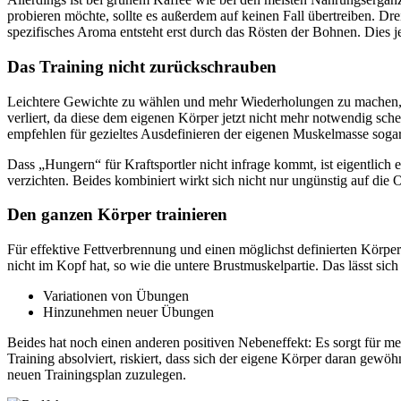
probieren möchte, sollte es außerdem auf keinen Fall übertreiben. D
spezifisches Aroma entsteht erst durch das Rösten der Bohnen. Dies je
Das Training nicht zurückschrauben
Leichtere Gewichte zu wählen und mehr Wiederholungen zu machen, is
verliert, da diese dem eigenen Körper jetzt nicht mehr notwendig sche
empfehlen für gezieltes Ausdefinieren der eigenen Muskelmasse sogar
Dass „Hungern“ für Kraftsportler nicht infrage kommt, ist eigentlich e
verzichten. Beides kombiniert wirkt sich nicht nur ungünstig auf die O
Den ganzen Körper trainieren
Für effektive Fettverbrennung und einen möglichst definierten Körper
nicht im Kopf hat, so wie die untere Brustmuskelpartie. Das lässt sich
Variationen von Übungen
Hinzunehmen neuer Übungen
Beides hat noch einen anderen positiven Nebeneffekt: Es sorgt für m
Training absolviert, riskiert, dass sich der eigene Körper daran gew
neuen Trainingsplan zuzulegen.