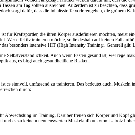
rei Tassen am Tag sollten ausreichen. Außerdem ist zu beachten, dass 
doch sorgt dafür, dass die Inhaltsstoffe verlorengehen, die grünem Kaf
t für Kraftsportler, die ihren Körper ausdefinieren möchten, meist ei
int. Wer effektiv trainieren möchte, sollte deshalb auf keinen Fall auf
 das besonders intensive HIT (High Intensity Training). Generell gil
ine Selbstverständlichkeit. Auch wenn Fasten gesund ist, wer regelmäßig
ptik aus, es birgt auch gesundheitliche Risiken.
 ist es sinnvoll, umfassend zu trainieren. Das bedeutet auch, Muskeln i
 erreichen durch:
ehr Abwechslung im Training. Darüber freuen sich Körper und Kopf glei
öhnt und es zu keinem nennenswerten Muskelaufbau kommt – trotz hoher G