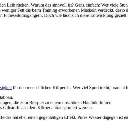
 den Leib rücken. Warum das sinnvoll ist? Ganz einfach: Wer viele Stund
 weniger Fett die beim Training erworbenen Muskeln verdeckt, desto de
 Fitnessstudiogängern. Doch wie lässt sich diese Entwicklung gezielt 
sigkeit
für den menschlichen Körper ist. Wer viel Sport treibt, braucht 
ttabbau.
erungen, die zum Beispiel zu einem unschönen Hautbild führen.
ass Giftstoffe aus dem Körper abtransportiert werden.
Beides hat eher einen gegenteiligen Effekt. Pures Wasser dagegen ist e