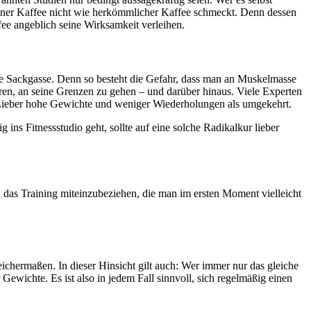
grüner Kaffee nicht wie herkömmlicher Kaffee schmeckt. Denn dessen
fee angeblich seine Wirksamkeit verleihen.
ne Sackgasse. Denn so besteht die Gefahr, dass man an Muskelmasse
hören, an seine Grenzen zu gehen – und darüber hinaus. Viele Experten
t: Lieber hohe Gewichte und weniger Wiederholungen als umgekehrt.
 ins Fitnessstudio geht, sollte auf eine solche Radikalkur lieber
n das Training miteinzubeziehen, die man im ersten Moment vielleicht
chermaßen. In dieser Hinsicht gilt auch: Wer immer nur das gleiche
ewichte. Es ist also in jedem Fall sinnvoll, sich regelmäßig einen