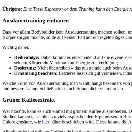
Übrigens:
Eine Tasse Espresso vor dem Training kann den Energiever
Ausdauertraining einbauen
Dass vor allem Bodybuilder kein Ausdauertraining machen sollten, um 
Körper sorgen möchte, sollte auf keinen Fall auf ein regelmäßiges Car
Wichtig dabei:
Reihenfolge:
Dabei kommt es entscheidend auf die eigene Ziel
seinem Körper ein Maximum an Energie zur Verfügung.
Dosierung:
Nicht übertreiben – das gilt gerade auch beim Aus
Ernährung beachten:
Letzteres lässt sich gut vermeiden, in
Welche Form von Ausdauertraining man wählt, hängt besonders von per
und bessere Laune. Schließlich ist auch Sonnenlicht vitaminreich.
Grüner Kaffeeextrakt
Wer möchte, kann es auch einmal mit grünem Kaffee ausprobieren. D
Studien kamen tatsächlich zu vielversprechenden Ergebnissen in Bezug 
Chlorogensäure, wie
hier
näher beschrieben wird. Diese könnte die
Allerdings ist bei grünem Kaffee wie bei den meisten Nahrungsergänzu