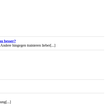
au besser?
 Andere hingegen trainieren lieber
[...]
gung
[...]