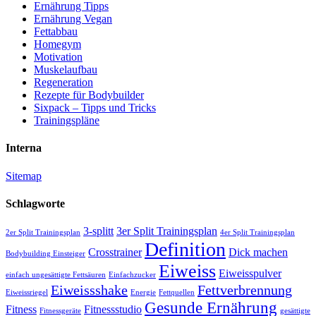
Ernährung Tipps
Ernährung Vegan
Fettabbau
Homegym
Motivation
Muskelaufbau
Regeneration
Rezepte für Bodybuilder
Sixpack – Tipps und Tricks
Trainingspläne
Interna
Sitemap
Schlagworte
3-splitt
3er Split Trainingsplan
2er Split Trainingsplan
4er Split Trainingsplan
Definition
Crosstrainer
Dick machen
Bodybuilding Einsteiger
Eiweiss
Eiweisspulver
einfach ungesättigte Fettsäuren
Einfachzucker
Eiweissshake
Fettverbrennung
Eiweissriegel
Energie
Fettquellen
Gesunde Ernährung
Fitness
Fitnessstudio
Fitnessgeräte
gesättigte