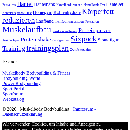
Hantel
Hantelbank
Hantelset
Fettsäuren
Hantelbank günstig
Hantelbank Test
Körperfett
Homegym
Kohlenhydrate
Hantelsets
Hantel Test
reduzieren
Laufband
mehrfach ungesättigte Fettsäuren
Muskelaufbau
Proteinpulver
muskeln aufbauen
Sixpack
Proteinshake
Strandfigur
Proteinriegel
richtiges Fett
trainingsplan
Training
Zweifachzucker
Friends
Muskelbody Bodybuilding & Fitness
Bodybuilding-World
Power Bodybuilding
Sport Portal
Sportforum
Webkatalog
© 2026 · Muskelbody Bodybuilding ·
Impressum -
Datenschutzerklärung
Wir verwenden Cookies, um Inhalte und Anzeigen zu
personalisieren, Funktionen für soziale Medien anbieten zu können