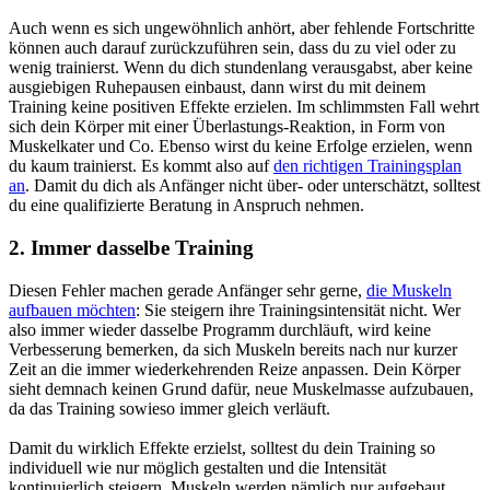
Auch wenn es sich ungewöhnlich anhört, aber fehlende Fortschritte
können auch darauf zurückzuführen sein, dass du zu viel oder zu
wenig trainierst. Wenn du dich stundenlang verausgabst, aber keine
ausgiebigen Ruhepausen einbaust, dann wirst du mit deinem
Training keine positiven Effekte erzielen. Im schlimmsten Fall wehrt
sich dein Körper mit einer Überlastungs-Reaktion, in Form von
Muskelkater und Co. Ebenso wirst du keine Erfolge erzielen, wenn
du kaum trainierst. Es kommt also auf
den richtigen Trainingsplan
an
. Damit du dich als Anfänger nicht über- oder unterschätzt, solltest
du eine qualifizierte Beratung in Anspruch nehmen.
2. Immer dasselbe Training
Diesen Fehler machen gerade Anfänger sehr gerne,
die Muskeln
aufbauen möchten
: Sie steigern ihre Trainingsintensität nicht. Wer
also immer wieder dasselbe Programm durchläuft, wird keine
Verbesserung bemerken, da sich Muskeln bereits nach nur kurzer
Zeit an die immer wiederkehrenden Reize anpassen. Dein Körper
sieht demnach keinen Grund dafür, neue Muskelmasse aufzubauen,
da das Training sowieso immer gleich verläuft.
Damit du wirklich Effekte erzielst, solltest du dein Training so
individuell wie nur möglich gestalten und die Intensität
kontinuierlich steigern. Muskeln werden nämlich nur aufgebaut,