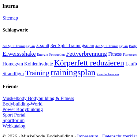
Interna
Sitemap
Schlagworte
3-splitt
3er Split Trainingsplan
2er Split Trainingsplan
4er Split Trainingsplan
Bodyb
Eiweissshake
Fettverbrennung
Fitness
Energie
Fettquellen
Fitnessger
Körperfett reduzieren
Homegym
Kohlenhydrate
Lauf
trainingsplan
Training
Strandfigur
Zweifachzucker
Friends
Muskelbody Bodybuilding & Fitness
Bodybuilding-World
Power Bodybuilding
Sport Portal
Sportforum
Webkatalog
© 2026 · Muskelbody Bodybuilding ·
Impressum - Datenschutzerklä