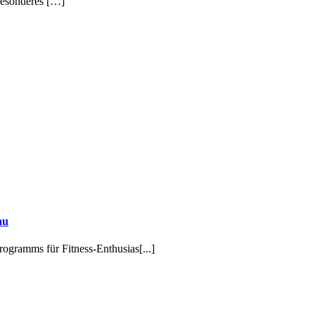
besonderes […]
au
programms für Fitness-Enthusias
[...]