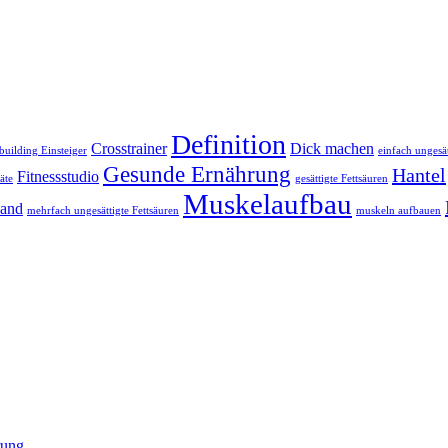
Definition
Crosstrainer
Dick machen
uilding Einsteiger
einfach ungesät
Gesunde Ernährung
Hantel
Fitnessstudio
äte
gesättigte Fettsäuren
Muskelaufbau
band
mehrfach ungesättigte Fettsäuren
muskeln aufbauen
rung