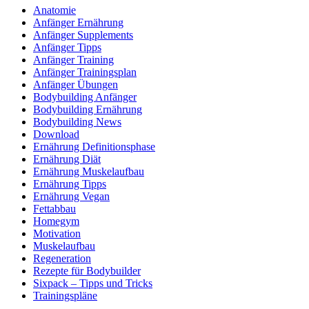
Anatomie
Anfänger Ernährung
Anfänger Supplements
Anfänger Tipps
Anfänger Training
Anfänger Trainingsplan
Anfänger Übungen
Bodybuilding Anfänger
Bodybuilding Ernährung
Bodybuilding News
Download
Ernährung Definitionsphase
Ernährung Diät
Ernährung Muskelaufbau
Ernährung Tipps
Ernährung Vegan
Fettabbau
Homegym
Motivation
Muskelaufbau
Regeneration
Rezepte für Bodybuilder
Sixpack – Tipps und Tricks
Trainingspläne