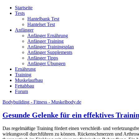
Startseite
Tests
Hantelbank Test
Hantelset Test
Anfänger
Anfänger Ernährung
Anfänger Training
Anfänger Trainingsplan
Anfänger Supplements
Anfänger Tipps
Anfänger Übungen
Ernährung
Training
Muskelaufbau
Fettabbau
Forum
Bodybuilding - Fitness - Muskelbody.de
Gesunde Gelenke für ein effektives Traini
Das regelmäßige Training fördert einen verschleiß- und verletzung
wirkungsvoll durchführen zu können. Rückenschmerzen und Arthrose l