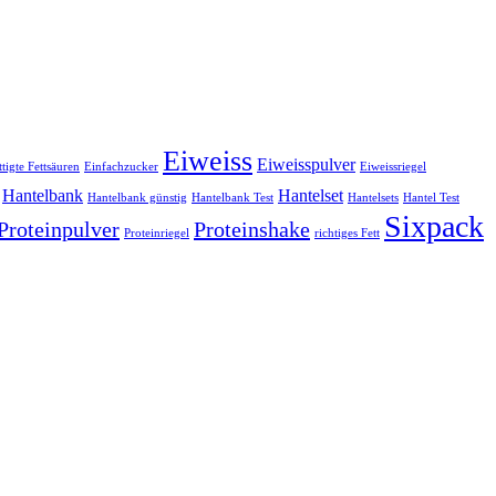
Eiweiss
Eiweisspulver
tigte Fettsäuren
Einfachzucker
Eiweissriegel
Hantelbank
Hantelset
Hantelbank günstig
Hantelbank Test
Hantelsets
Hantel Test
Sixpack
Proteinpulver
Proteinshake
Proteinriegel
richtiges Fett