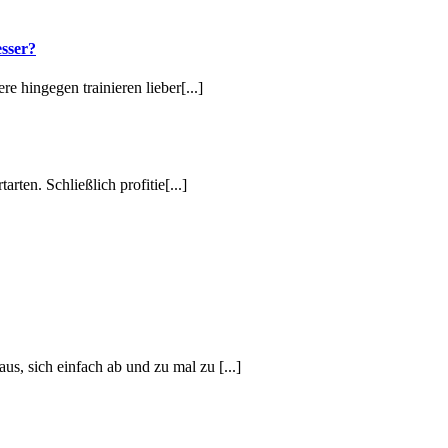
esser?
re hingegen trainieren lieber
[...]
rten. Schließlich profitie
[...]
us, sich einfach ab und zu mal zu
[...]