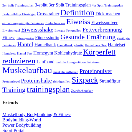
3-splitt
3er Split Trainingsplan
2er Split Trainingsplan
4er Split Trainingsplan
Definition
Crosstrainer
Dick machen
Bodybuilding Einsteiger
Eiweiss
Eiweisspulver
einfach ungesättigte Fettsäuren
Einfachzucker
Eiweissshake
Fettverbrennung
Eiweissriegel
Energie
Fettquellen
Gesunde Ernährung
Fitness
Fitnessstudio
Fitnessgeräte
gesättigte
Hantel
Hantelbank
Hantelset
Fettsäuren
Hantelbank günstig
Hantelbank Test
Körperfett
Homegym
Kohlenhydrate
Hantelsets
Hantel Test
reduzieren
Laufband
mehrfach ungesättigte Fettsäuren
Muskelaufbau
Proteinpulver
muskeln aufbauen
Sixpack
Proteinshake
Strandfigur
Proteinriegel
richtiges Fett
trainingsplan
Training
Zweifachzucker
Friends
Muskelbody Bodybuilding & Fitness
Bodybuilding-World
Power Bodybuilding
Sport Portal