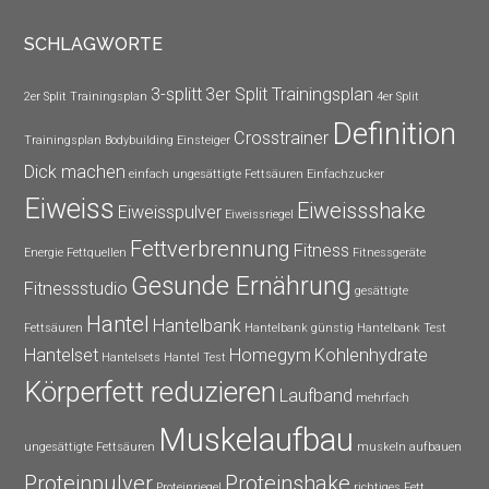
SCHLAGWORTE
3-splitt
3er Split Trainingsplan
2er Split Trainingsplan
4er Split
Definition
Crosstrainer
Trainingsplan
Bodybuilding Einsteiger
Dick machen
einfach ungesättigte Fettsäuren
Einfachzucker
Eiweiss
Eiweissshake
Eiweisspulver
Eiweissriegel
Fettverbrennung
Fitness
Energie
Fettquellen
Fitnessgeräte
Gesunde Ernährung
Fitnessstudio
gesättigte
Hantel
Hantelbank
Fettsäuren
Hantelbank günstig
Hantelbank Test
Hantelset
Homegym
Kohlenhydrate
Hantelsets
Hantel Test
Körperfett reduzieren
Laufband
mehrfach
Muskelaufbau
ungesättigte Fettsäuren
muskeln aufbauen
Proteinpulver
Proteinshake
Proteinriegel
richtiges Fett