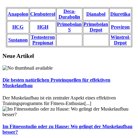
Deca-
Anapolon
Clenbuterol
Dianabol
Diuretika
Durabolin
Primobolan
Primobolan
HCG
HGH
Proviron
S
Depot
Testosteron
Winstrol-
Sustanon
Propionat
Depot
Neue Artikel
Die besten natürlichen Proteinquellen für effektiven
Muskelaufbau
Der Muskelaufbau ist ein zentraler Aspekt eines effektiven
Trainingsprogramms für Fitness-Enthusias
[...]
Im Fitnessstudio oder zu Hause: Wo gelingt der Muskelaufbau
besser?