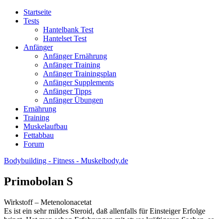
Startseite
Tests
Hantelbank Test
Hantelset Test
Anfänger
Anfänger Ernährung
Anfänger Training
Anfänger Trainingsplan
Anfänger Supplements
Anfänger Tipps
Anfänger Übungen
Ernährung
Training
Muskelaufbau
Fettabbau
Forum
Bodybuilding - Fitness - Muskelbody.de
Primobolan S
Wirkstoff – Metenolonacetat
Es ist ein sehr mildes Steroid, daß allenfalls für Einsteiger Erfolge