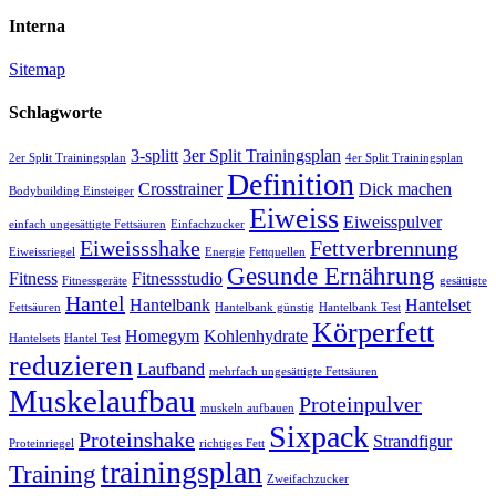
Interna
Sitemap
Schlagworte
3-splitt
3er Split Trainingsplan
2er Split Trainingsplan
4er Split Trainingsplan
Definition
Crosstrainer
Dick machen
Bodybuilding Einsteiger
Eiweiss
Eiweisspulver
einfach ungesättigte Fettsäuren
Einfachzucker
Eiweissshake
Fettverbrennung
Eiweissriegel
Energie
Fettquellen
Gesunde Ernährung
Fitness
Fitnessstudio
Fitnessgeräte
gesättigte
Hantel
Hantelbank
Hantelset
Fettsäuren
Hantelbank günstig
Hantelbank Test
Körperfett
Homegym
Kohlenhydrate
Hantelsets
Hantel Test
reduzieren
Laufband
mehrfach ungesättigte Fettsäuren
Muskelaufbau
Proteinpulver
muskeln aufbauen
Sixpack
Proteinshake
Strandfigur
Proteinriegel
richtiges Fett
trainingsplan
Training
Zweifachzucker