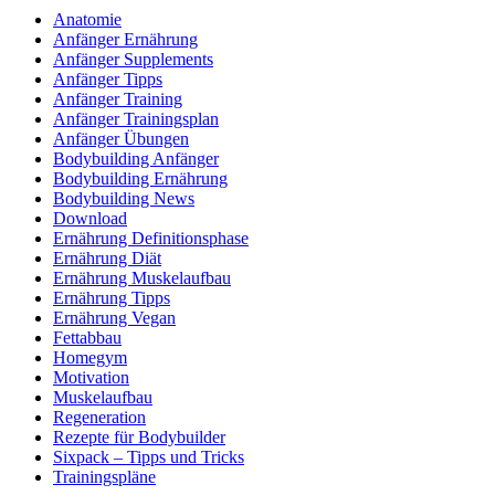
Anatomie
Anfänger Ernährung
Anfänger Supplements
Anfänger Tipps
Anfänger Training
Anfänger Trainingsplan
Anfänger Übungen
Bodybuilding Anfänger
Bodybuilding Ernährung
Bodybuilding News
Download
Ernährung Definitionsphase
Ernährung Diät
Ernährung Muskelaufbau
Ernährung Tipps
Ernährung Vegan
Fettabbau
Homegym
Motivation
Muskelaufbau
Regeneration
Rezepte für Bodybuilder
Sixpack – Tipps und Tricks
Trainingspläne