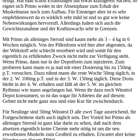
bringt. Hat man schon Erfahrungen mit etwas kräftigeren Sachen, so
eignet sich Primo weder in der Absetzphase zum Erhalt der
Muskelmasse noch zum Aufbau. Für Einsteiger aber ist es sehr
empfehlenswert da es wirklich sehr mild ist und so gut wie keine
Nebenwirkungen hervorruft. Allerdings halten sich auch die
Gewichtszunahme und der Kraftzuwachs sehr in Grenzen.
Mit Primo als alleiniges Steroid sind kaum mehr als 3 – 4 kg in 6
Wochen möglich. Von der Pillenform wird hier aber abgeraten, da
der Wirkstoff sehr schlecht resorbiert wird und somit für den
eigentlich zu erfüllenden Zweck nicht mehr zur Verfügung steht.
Wenn Primo, dann nur in der Depotform zum injezieren. Zum
probieren kann mann es ja mal mit einer Dosierung bis zu 150mg
p.T. versuchen. Dazu nihmt mann die erste Woche 50mg täglich, in
der 2. W. 100mg p.T. und in der 3. W. 150mg täglich. Diese Dosis
bleibt in der 4. W. erhalten und fällt ab der 5. W. im gleichen
Rythmus wie mann angefangen hat. Wenn ihr dazu noch Winstrol
Depot konsumiert, so ist das sogar für Athleten die auf diesem
Gebiet nicht mehr ganz neu sind eine Kur für zwischendurch.
Für Neulinge sind 50mg Winstrol D alle zwei Tage ausreichend, für
Fortgeschrittene darfs auch täglich sein. Der Vorteil bei Primo als
alleiniges Steroid ist ganz klar darin zu sehen, daß nach dem
absetzen eigentlich keine Chemie mehr nötig ist um die neu
erworbenen Muskeln zum Großteil zu erhalten. Erwartet aber keine
Wunder von diesem Mittel.